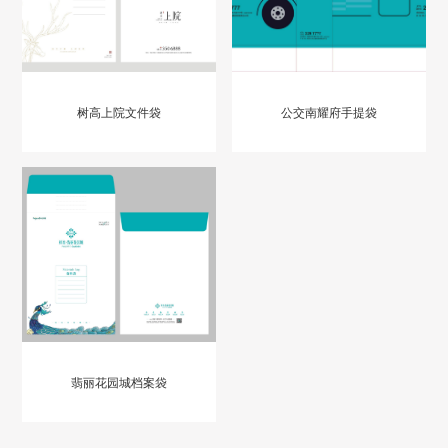
树高上院文件袋
公交南耀府手提袋
翡丽花园城档案袋