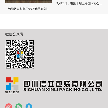
3月28日，在第十届上海国际瓦楞乐
动-乐动(中国) 展期间
绵阳教育印刷厂荣获“优秀印刷企
业”荣誉称号
微信公众号