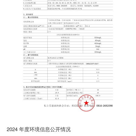
2024 年度环境信息公开情况