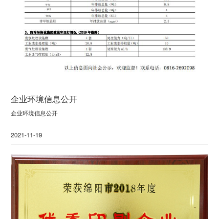
企业环境信息公开
企业环境信息公开
2021-11-19