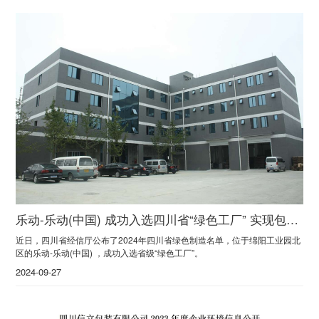
乐动-乐动(中国) 成功入选四川省“绿色工厂” 实现包装
印刷绿色化，助力新质生产力提升
近日，四川省经信厅公布了2024年四川省绿色制造名单，位于绵阳工业园北
区的乐动-乐动(中国) ，成功入选省级“绿色工厂”。
2024-09-27