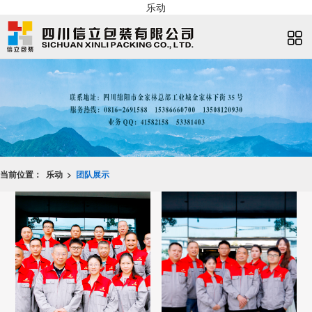
乐动
当前位置：
乐动 >
团队展示