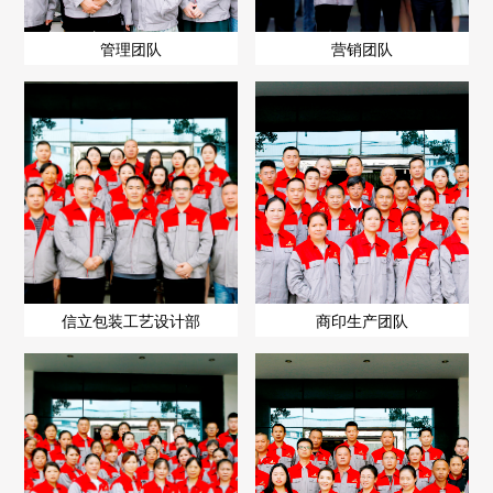
管理团队
营销团队
信立包装工艺设计部
商印生产团队