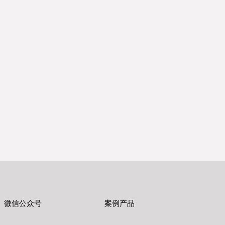
微信公众号
案例产品