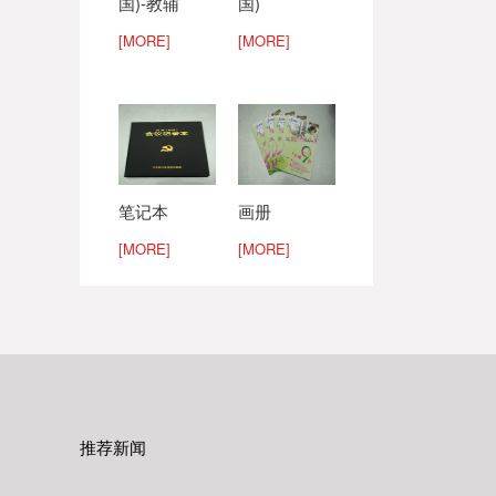
国)-教辅
国)
[MORE]
[MORE]
笔记本
画册
[MORE]
[MORE]
推荐新闻