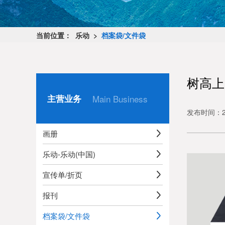
当前位置：
乐动 >
档案袋/文件袋
树高上
主营业务
Main Business
发布时间：20
画册
乐动-乐动(中国)
宣传单/折页
报刊
档案袋/文件袋