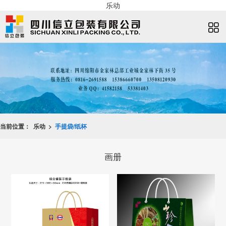
乐动
当前位置：
乐动 >
手提袋/纸杯
画册