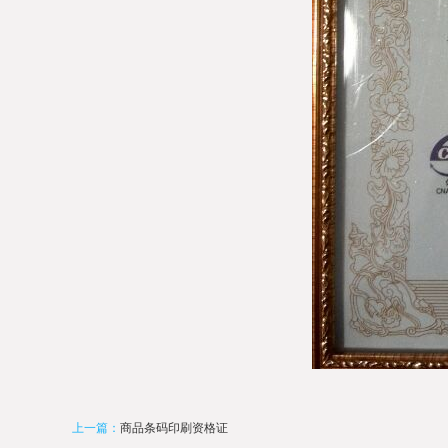
上一篇：
商品条码印刷资格证